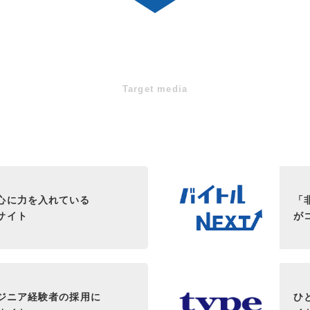
取扱い広告媒体
Target media
中途採用 取扱求人広告
心に力を入れている
「
サイト
が
ンジニア経験者の採用に
ひ