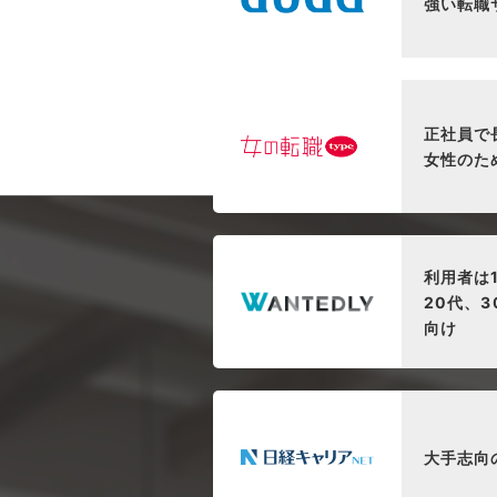
強い転職
正社員で
女性のた
利用者は
20代、
向け
大手志向