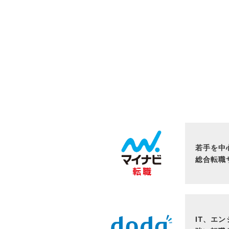
若手を中
総合転職
IT、エ