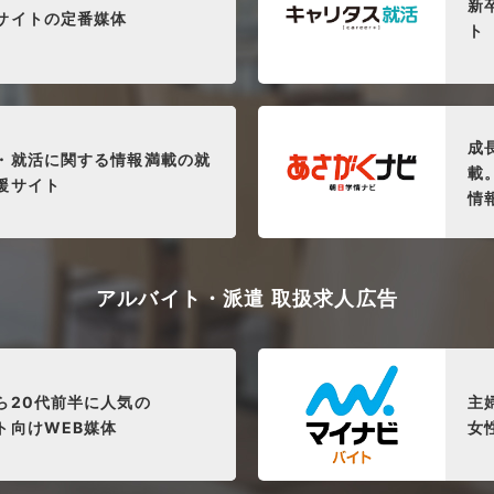
新
サイトの定番媒体
ト
成
・就活に関する情報満載の就
載
援サイト
情
アルバイト・派遣 取扱求人広告
ら20代前半に人気の
主
ト向けWEB媒体
女